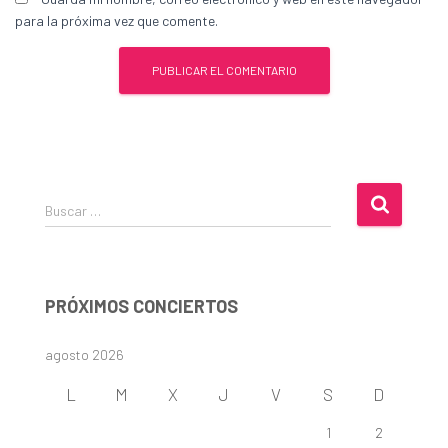
para la próxima vez que comente.
B
Buscar …
u
s
c
a
PRÓXIMOS CONCIERTOS
r
:
agosto 2026
L
M
X
J
V
S
D
1
2