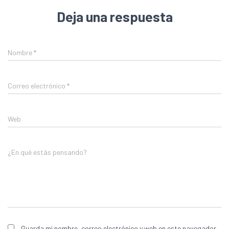
Deja una respuesta
Nombre
*
Correo electrónico
*
Web
¿En qué estás pensando?
Guarda mi nombre, correo electrónico y web en este navegador