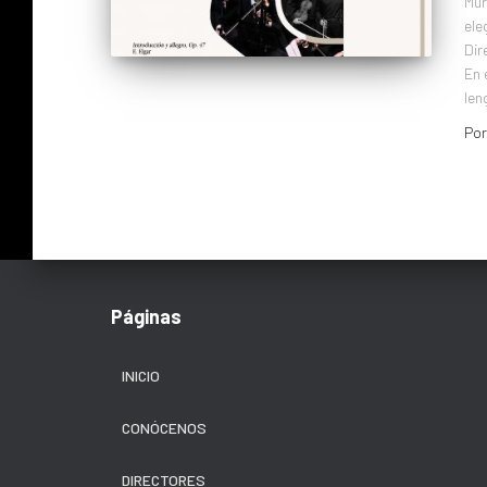
Mur
ele
Dir
En 
len
Po
Páginas
INICIO
CONÓCENOS
DIRECTORES