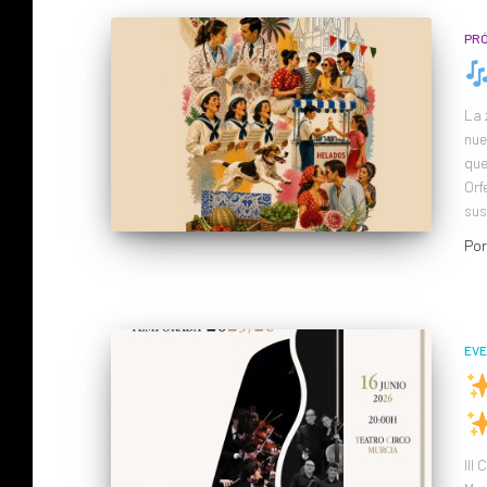
PRÓ
La 
nue
que
Orf
sus
Po
EVE
III