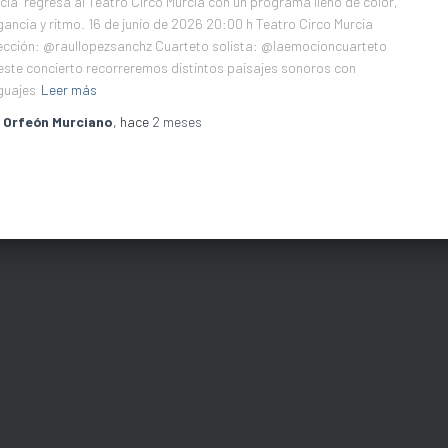
cia” regresa al Teatro Circo Murcia con un programa lleno de color,
gancia y ritmo. 16 de junio de 2026 20:00 h Teatro Circo Murcia
ección: @raullopezsanchz Cuarteto solista: @laemocioncuarteto
este concierto recorreremos distintos paisajes sonoros con
guajes
Leer más
r
Orfeón Murciano
, hace
2 meses