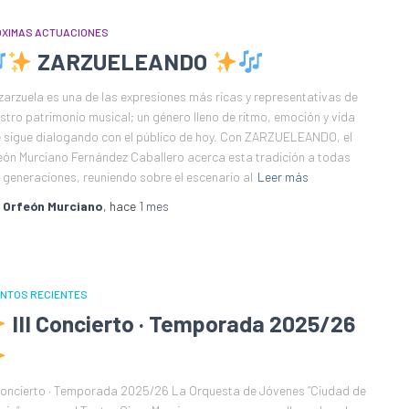
XIMAS ACTUACIONES
ZARZUELEANDO
zarzuela es una de las expresiones más ricas y representativas de
stro patrimonio musical; un género lleno de ritmo, emoción y vida
 sigue dialogando con el público de hoy. Con ZARZUELEANDO, el
eón Murciano Fernández Caballero acerca esta tradición a todas
 generaciones, reuniendo sobre el escenario al
Leer más
r
Orfeón Murciano
, hace
1 mes
NTOS RECIENTES
III Concierto · Temporada 2025/26
 Concierto · Temporada 2025/26 La Orquesta de Jóvenes “Ciudad de