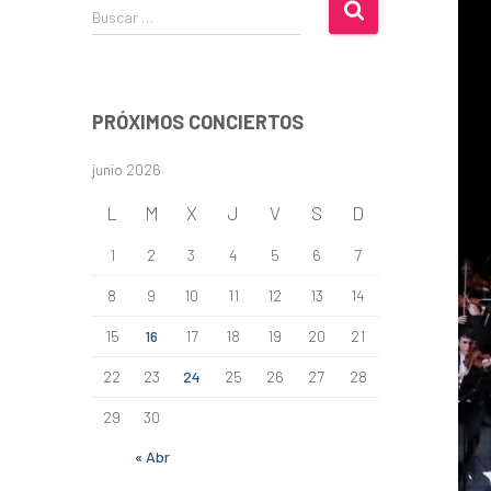
B
Buscar …
u
s
c
a
PRÓXIMOS CONCIERTOS
r
:
junio 2026
L
M
X
J
V
S
D
1
2
3
4
5
6
7
8
9
10
11
12
13
14
15
16
17
18
19
20
21
22
23
24
25
26
27
28
29
30
« Abr