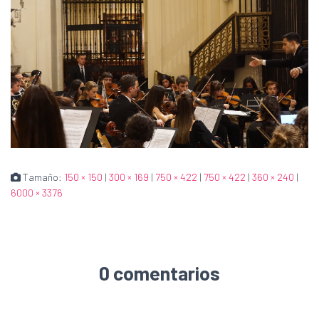
Tamaño:
150 × 150
|
300 × 169
|
750 × 422
|
750 × 422
|
360 × 240
|
6000 × 3376
0 comentarios