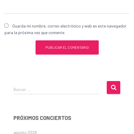
Guarda mi nombre, correo electrónico y web en este navegador
para la próxima vez que comente.
B
Buscar …
u
s
c
a
PRÓXIMOS CONCIERTOS
r
:
agosto 2026