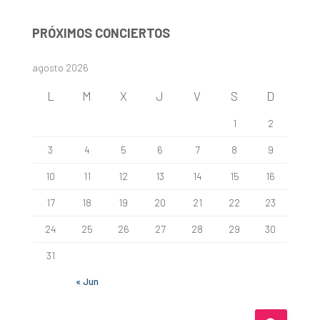
c
a
PRÓXIMOS CONCIERTOS
r
:
agosto 2026
L
M
X
J
V
S
D
1
2
3
4
5
6
7
8
9
10
11
12
13
14
15
16
17
18
19
20
21
22
23
24
25
26
27
28
29
30
31
« Jun