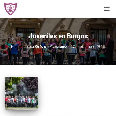
CAMBI
Juveniles en Burgos
Publicado por
Orfeón Murciano
el
12 septiembre, 2018