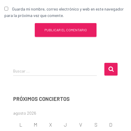
Guarda mi nombre, correo electrónico y web en este navegador
para la próxima vez que comente.
B
Buscar …
u
s
c
a
PRÓXIMOS CONCIERTOS
r
:
agosto 2026
L
M
X
J
V
S
D