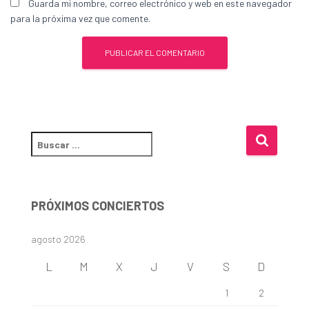
Guarda mi nombre, correo electrónico y web en este navegador
para la próxima vez que comente.
B
u
s
c
a
PRÓXIMOS CONCIERTOS
r
:
agosto 2026
L
M
X
J
V
S
D
1
2