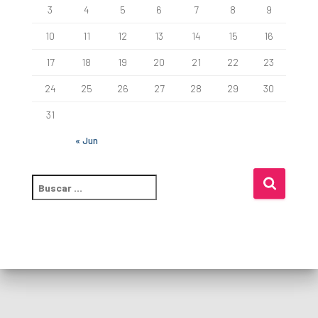
3
4
5
6
7
8
9
10
11
12
13
14
15
16
17
18
19
20
21
22
23
24
25
26
27
28
29
30
31
« Jun
B
u
s
c
a
r
: