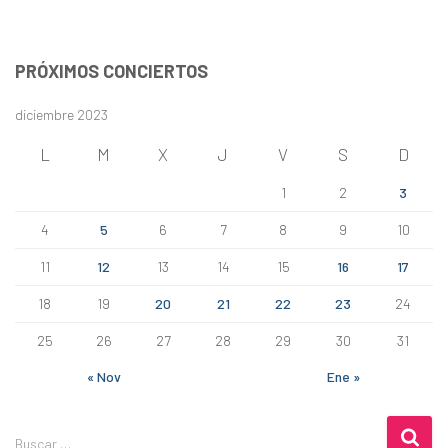
s
c
a
PRÓXIMOS CONCIERTOS
r
:
diciembre 2023
L
M
X
J
V
S
D
1
2
3
4
5
6
7
8
9
10
11
12
13
14
15
16
17
18
19
20
21
22
23
24
25
26
27
28
29
30
31
« Nov
Ene »
B
Buscar …