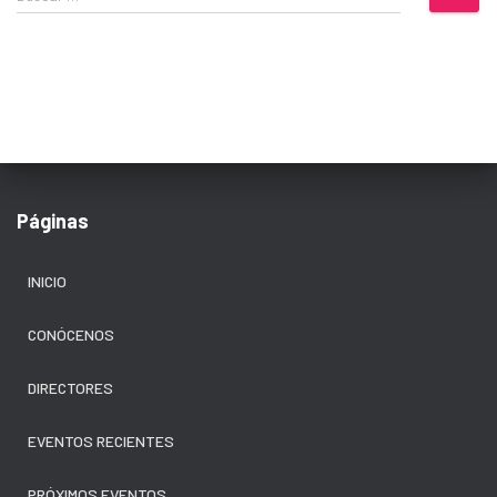
u
s
c
a
r
:
Páginas
INICIO
CONÓCENOS
DIRECTORES
EVENTOS RECIENTES
PRÓXIMOS EVENTOS