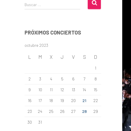
B
Buscar …
u
s
c
a
PRÓXIMOS CONCIERTOS
r
:
octubre 2023
L
M
X
J
V
S
D
1
2
3
4
5
6
7
8
9
10
11
12
13
14
15
16
17
18
19
20
21
22
23
24
25
26
27
28
29
30
31