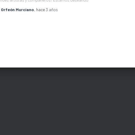
r
Orfeón Murciano
, hace
3 años