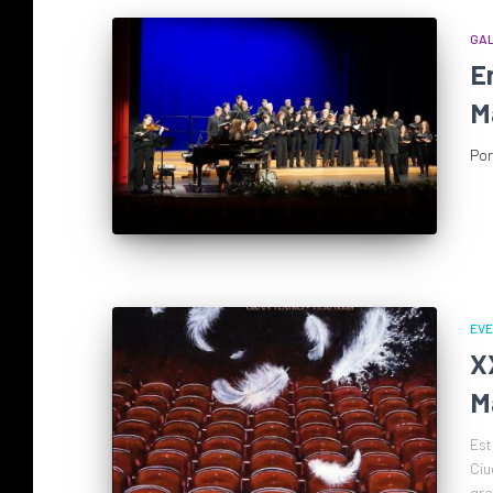
GAL
E
M
Po
EVE
X
M
Est
Ciu
gra