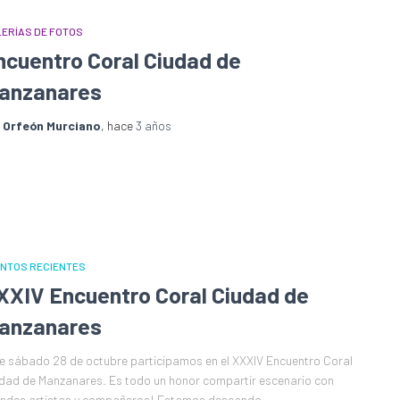
ERÍAS DE FOTOS
ncuentro Coral Ciudad de
anzanares
r
Orfeón Murciano
, hace
3 años
NTOS RECIENTES
XXIV Encuentro Coral Ciudad de
anzanares
e sábado 28 de octubre participamos en el XXXIV Encuentro Coral
dad de Manzanares. Es todo un honor compartir escenario con
ndes artistas y compañeros! Estamos deseando