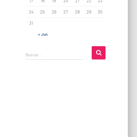
17
18
19
20
21
22
23
24
25
26
27
28
29
30
31
« Jun
B
Buscar …
u
s
c
a
r
: