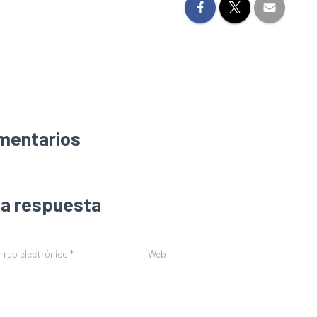
mentarios
na respuesta
rreo electrónico
*
Web