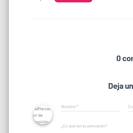
0 co
Deja u
Nombre
*
Co
¿En qué estás pensando?