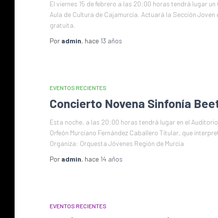
El viernes 15 de febrero a las 20:00 horas tendrá lugar u
Aula de Cultura de Cajamurcia. Actuará la Sección Joven 
gratuita.
Por
admin
, hace
13 años
EVENTOS RECIENTES
Concierto Novena Sinfonía Bee
Esta noche, a las 20:00 horas tendrá lugar en el Auditorio
Orfeón Murciano Fernández Caballero Titular, que interpre
Organiza: Orquesta Jóvenes Región de Murcia
Por
admin
, hace
14 años
EVENTOS RECIENTES