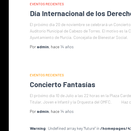
EVENTOS RECIENTES
Día Internacional de los Derech
El próximo día 20 de noviembre se celebrará un Concierto o
Auditorio Municipal de Cabezo de Torres. El motivo es la 
Ayuntamiento de Murcia. Concejalía de Bienestar Social.
Por
admin
, hace
14 años
EVENTOS RECIENTES
Concierto Fantasías
El próximo día 10 de Julio a las 22 horas en la Plaza Card
Titular, Joven e Infantil y la Orquesta del OMFC. Haz cli
Por
admin
, hace
14 años
Warning
: Undefined array key "future" in
/homepages/4