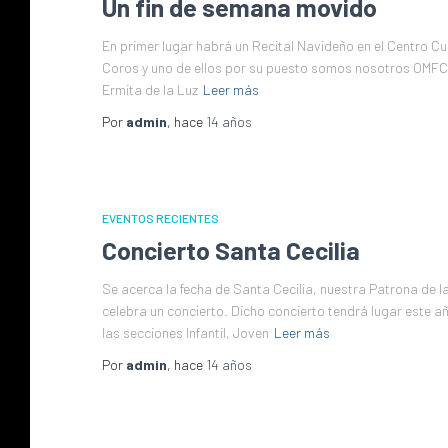
Un fin de semana movido
En primer lugar habrá un Recital Navideño en el Centro Cu
Coros y uno de ellos por su puesto somos nosotros OMFC.
Ermita de la Luz
Leer más
Por
admin
, hace
14 años
EVENTOS RECIENTES
Concierto Santa Cecilia
Se acerca la fecha de Santa Cecilia, nuestra Patrona de 
celebra un concierto. Dicho concierto tendrá lugar este añ
las secciones Infantil, Joven
Leer más
Por
admin
, hace
14 años