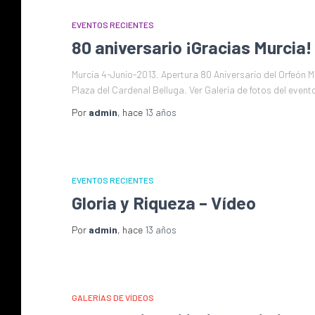
EVENTOS RECIENTES
80 aniversario ¡Gracias Murcia!
Murcia 4-Junio-2013. Apertura 80 Aniversario del Orfeón 
Plaza del Cardenal Belluga. Ver Galería de fotos del event
Por
admin
, hace
13 años
EVENTOS RECIENTES
Gloria y Riqueza – Vídeo
Por
admin
, hace
13 años
GALERÍAS DE VÍDEOS