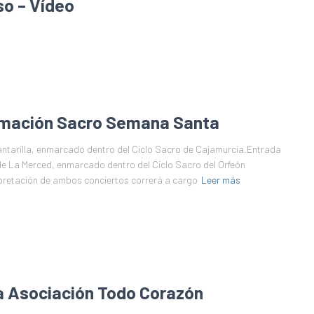
so – Vídeo
mación Sacro Semana Santa
antarilla, enmarcado dentro del Ciclo Sacro de Cajamurcia.Entrada
 de La Merced, enmarcado dentro del Ciclo Sacro del Orfeón
rpretación de ambos conciertos correrá a cargo
Leer más
la Asociación Todo Corazón