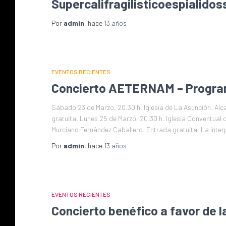
Supercalifragilisticoespialidos
Por
admin
, hace
13 años
EVENTOS RECIENTES
Concierto AETERNAM – Progra
Sábado 23 de Marzo, 20.30 h. Iglesia de La Asunción. Alc
gratuita. Lunes 25 de Marzo, 20.30 h. Iglesia Conventual
Murciano Fernández Caballero. Entrada gratuita. La inte
Por
admin
, hace
13 años
EVENTOS RECIENTES
Concierto benéfico a favor de 