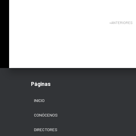
Paginación
ANTERIORES
de
entradas
Páginas
INICIO
CONÓCENOS
DIRECTORES